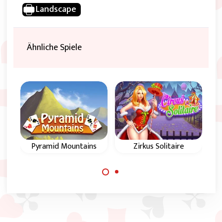
Landscape
Ähnliche Spiele
Pyramid Mountains
Zirkus Solitaire
Genieße den Zirkus
Entferne in diesem
in diesem Pyramid
Pyramid Solitaire
Solitaire Spiel.
Spiel alle Karten
vom Spielfeld.