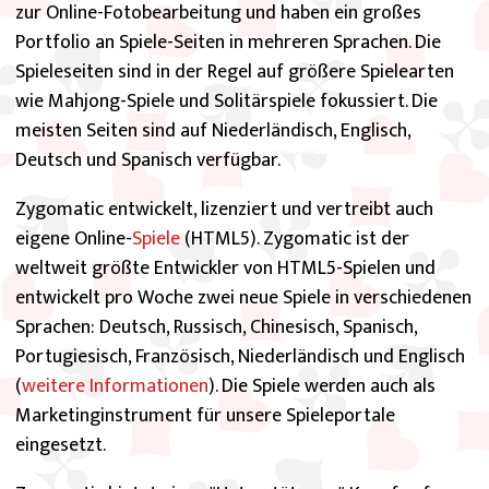
zur Online-Fotobearbeitung und haben ein großes
Portfolio an Spiele-Seiten in mehreren Sprachen. Die
Spieleseiten sind in der Regel auf größere Spielearten
wie Mahjong-Spiele und Solitärspiele fokussiert. Die
meisten Seiten sind auf Niederländisch, Englisch,
Deutsch und Spanisch verfügbar.
Zygomatic entwickelt, lizenziert und vertreibt auch
eigene Online-
Spiele
(HTML5). Zygomatic ist der
weltweit größte Entwickler von HTML5-Spielen und
entwickelt pro Woche zwei neue Spiele in verschiedenen
Sprachen: Deutsch, Russisch, Chinesisch, Spanisch,
Portugiesisch, Französisch, Niederländisch und Englisch
(
weitere Informationen
). Die Spiele werden auch als
Marketinginstrument für unsere Spieleportale
eingesetzt.