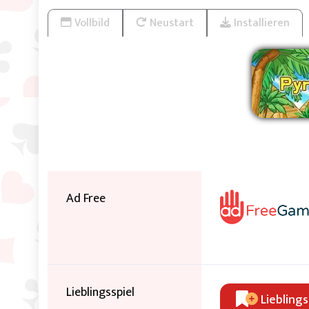
Vollbild
Neustart
Installieren
W
Ad Free
Lieblingsspiel
Lieblings