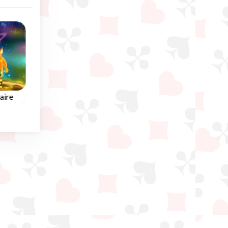
aire
Pyramid Klondike
Pyramid Mountain
Pyramiden Patience in
hen
Entferne in diesem
Klondike form.
d
Pyramid Solitaire Spie
alle Karten vom
Spielfeld.