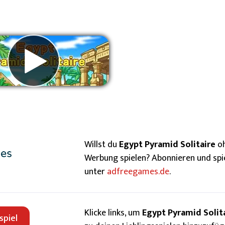
erbung entfernen
Willst du
Egypt Pyramid Solitaire
o
Werbung spielen? Abonnieren und spi
unter
adfreegames.de
.
Klicke links, um
Egypt Pyramid Solit
spiel