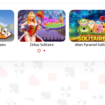
ains
Zirkus Solitaire
Alien Pyramid Solit
Genieße den Zirkus in
Hilf den Außerirdisc
sem
diesem Pyramid Solitaire
in diesem Pyrami
Spiel
Spiel.
Solitaire Spiel.
m