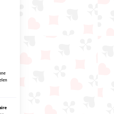
hne
elen
aire