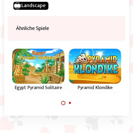
Landscape
Ähnliche Spiele
Egypt Pyramid Solitaire
Pyramid Klondike
Pyramiden Patience
Klassisches Pyramid
in Klondike form.
Solitaire Spiel im
Alten Ägypten.