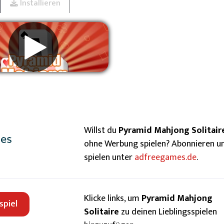
Installieren
erbung entfernen
Willst du
Pyramid Mahjong Solitair
ohne Werbung spielen? Abonnieren u
spielen unter
adfreegames.de
.
Klicke links, um
Pyramid Mahjong
spiel
Solitaire
zu deinen Lieblingsspielen