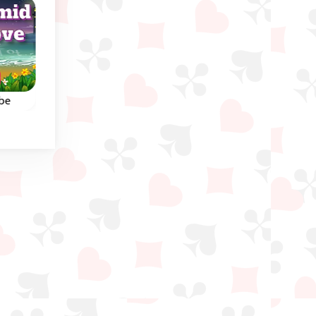
be
Pyramid Mountains
Alien Pyramid Solita
iel
Hilf den Außerirdisch
Entferne in diesem
g.
in diesem Pyramid
Pyramid Solitaire Spiel
Solitaire Spiel.
alle Karten vom
Spielfeld.