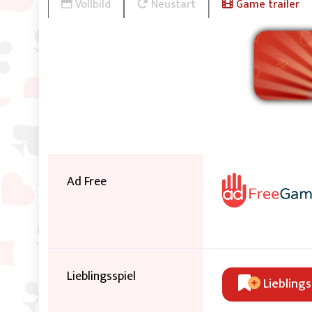
Vollbild
Neustart
Game trailer
W
Ad Free
Lieblingsspiel
Lieblings