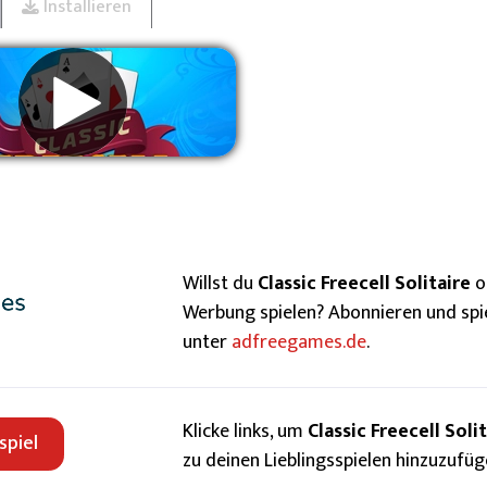
Installieren
du genügend freie Plätze auf den Parkplätzen oder in den
nd die Lösungen (bis auf eine) bekannt. Wenn du ein Spiel nic
utions
.
erbung entfernen
Willst du
Classic Freecell Solitaire
o
Werbung spielen? Abonnieren und spi
unter
adfreegames.de
.
Klicke links, um
Classic Freecell Soli
spiel
zu deinen Lieblingsspielen hinzuzufüg