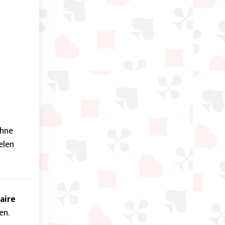
ht lösen
hne
elen
taire
en.