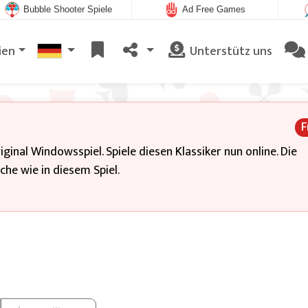
Bubble Shooter Spiele
Ad Free Games
ien
Unterstütz uns
F
iginal Windowsspiel. Spiele diesen Klassiker nun online. Die
he wie in diesem Spiel.
 Es gibt oben links 4 freie Plätze zum Karten parken und ob
 alle 52 Karten auf den Ablageplätzen vom As bis zum König in
n. Die untersten Karten in den Kartenreihen und die Karten 
ätze kann immer nur eine Karte gelegt werden. Von dort ka
stapel gelegt werden. An den Kartenreihen kannst du unten 
 anlegen. Es kann aber immer nur eine Karte bewegt werden