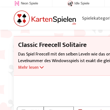
Neon Spiele
Idle Spiele
Spielekategor
Classic Freecell Solitaire
Das Spiel Freecell mit den selben Leveln wie das or
Levelnummer des Windowsspiels ist exakt die gleic
Mehr lesen
Alle 52 Karten werden auf 8 Kartenreihen verteilt.
rechts 4 Ablageplätze. Das Ziel des Spiels ist es,
einer Farbe in der richtigen Reihenfolge abzulege
Parkplätzen können bewegt werden. Auf die Parkpl
wieder an eine Kartenreihe oder auf einen Ablage
alternierenden Farben absteigend weitere Karten