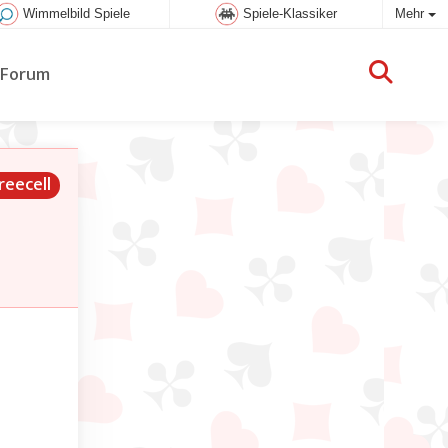
Wimmelbild Spiele
Spiele-Klassiker
Mehr
Forum
reecell
en
 jeweils
von den
nn sie
in
 (aber