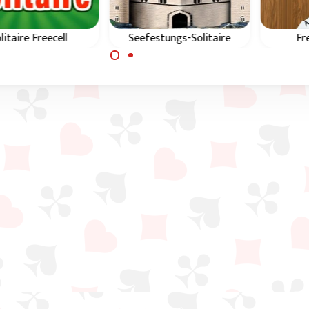
ell
Seefestungs-Solitaire
Freecell Duplex
litär
Dieses Spiel ist ähnlich
Doppelt so viele Ka
wie FreeCell, nur kannst
und Ablegeplätze 
du die Karten auf dem
doppelt so viel Spaß
Feld anders sortieren.
diesem Freecell Spi