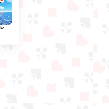
Frühling
ike
Flower Solitaire
Spike Solitaire
in 5
Lege alle Karten in
Schwierige Klondike
diesem Blumen Solitaire
Variante mit 3 offene
en.
Spiel ab.
Karten.