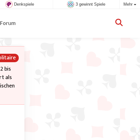
Denkspiele
3 gewinnt Spiele
Mehr
Forum
litaire
2 bis
rt als
mischen