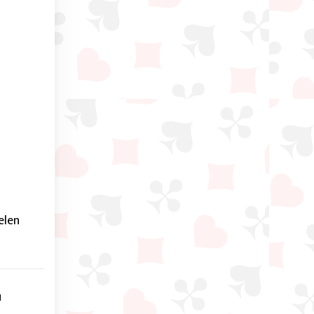
elen
u