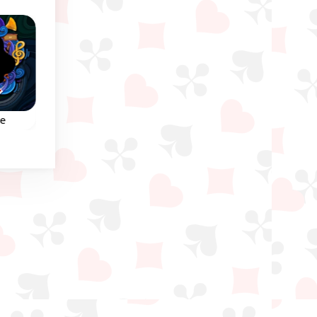
re
Gaps Solitaire
Addiction
Sortiere alle vier Reih
um
Nutze die Lücken, um
in jeweils einer Farbe 
r
alle Karten gleicher
aufsteigender Ordnun
 zu
Farbe in eine Reihe zu
 die
bringen und dabei in die
 bis
Reihenfolge von 2 bis
König.