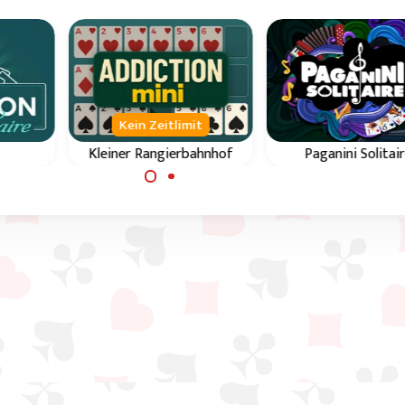
Kein Zeitlimit
Kleiner Rangierbahnhof
Paganini Solitai
Reihen
Nutze die Lücken, um
Nutze die Lücken, 
be in
alle Karten gleicher
alle Karten gleiche
nung.
Farbe in eine Reihe zu
Farbe in eine Reihe
bringen und dabei in die
bringen und dabei in
Reihenfolge vom Ass bis
Reihenfolge von Ass
zur 6.
König.