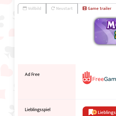
Vollbild
Neustart
Game trailer
W
Ad Free
Lieblingsspiel
Lieblings