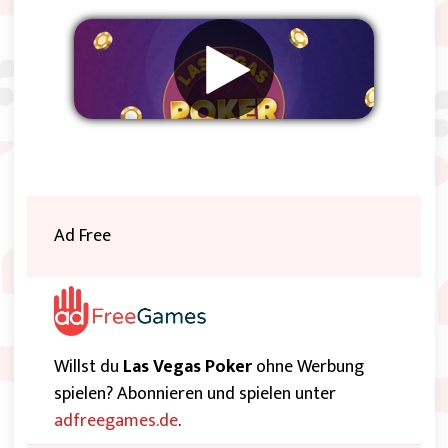
Werbung entfernen
Ad Free
Willst du
Las Vegas Poker
ohne Werbung
spielen? Abonnieren und spielen unter
adfreegames.de
.