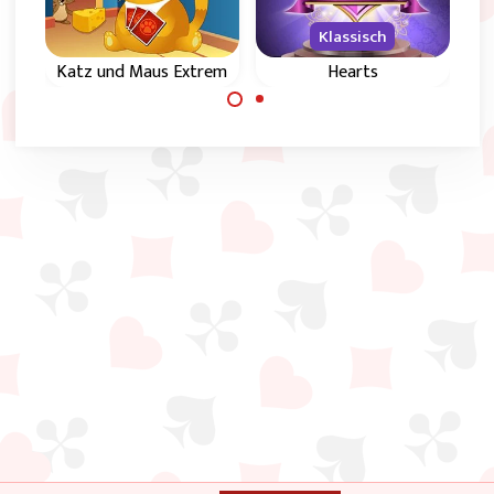
Klassisch
Katz und Maus Extrem
Hearts
Das klassische
Extreme Variante
Hearts zu viert
dieses klassischen
gegen 3
Kartenspiels Katz
Computergegner.
und Maus (Spite
and Malice) gegen
den Computer.