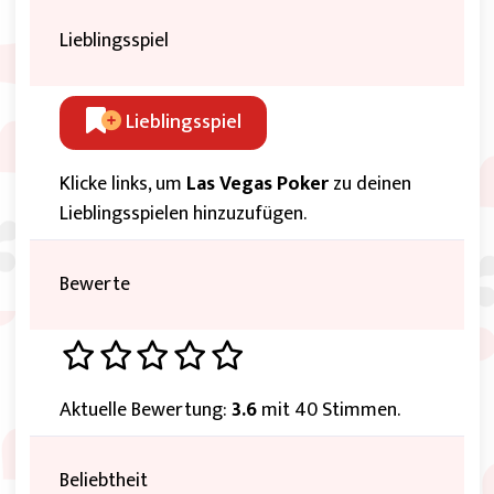
Lieblingsspiel
Lieblingsspiel
Klicke links, um
Las Vegas Poker
zu deinen
Lieblingsspielen hinzuzufügen.
Bewerte
Aktuelle Bewertung:
3.6
mit 40 Stimmen.
Beliebtheit