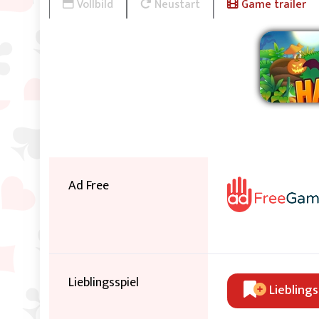
Vollbild
Neustart
Game trailer
W
Ad Free
Lieblingsspiel
Lieblings