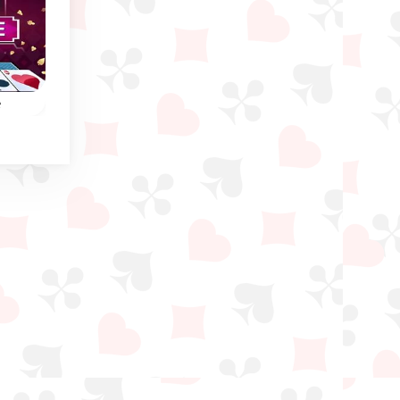
Weihnachten
e
Santa Tripeaks
Schottisches Solitai
Tripeaks Solitaire Spiel
Spiele ein klassische
he
mit dem
Golf Solitaire Spiel in
 und
Weihnachtsmann.
Schottland.
n zu