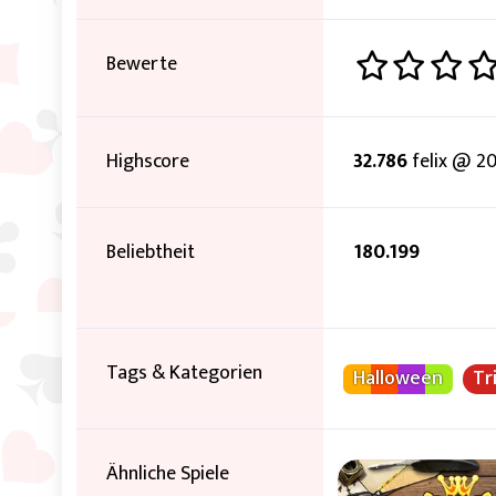
Bewerte
Highscore
32.786
felix @ 2
Beliebtheit
180.199
Tags & Kategorien
Halloween
Tr
Ähnliche Spiele