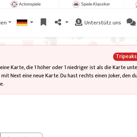
Actionspiele
Spiele-Klassiker
ien
Unterstütz uns
Tripeaks
ne Karte, die 1 höher oder 1 niedriger ist als die Karte unt
 mit Next eine neue Karte. Du hast rechts einen Joker, den d
e.