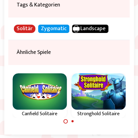
Tags & Kategorien
Solitär
Zygomatic
Landscape
Ähnliche Spiele
Canfield Solitaire
Stronghold Solitaire
A
Stronghold Solitaire
Versuche in diesem