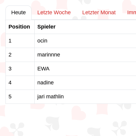
Heute
Letzte Woche
Letzter Monat
Im
Position
Spieler
1
ocin
2
marinnne
3
EWA
4
nadine
5
jari mathlin