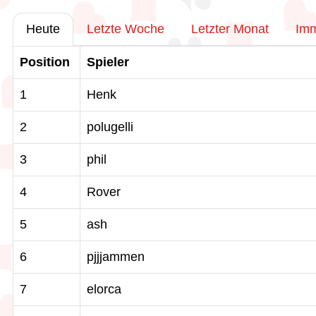
Heute
Letzte Woche
Letzter Monat
Im
Position
Spieler
1
Henk
2
polugelli
3
phil
4
Rover
5
ash
6
pjjjammen
7
elorca