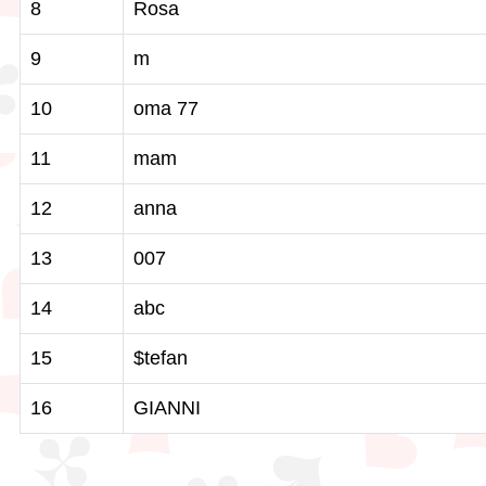
8
Rosa
9
m
10
oma 77
11
mam
12
anna
13
007
14
abc
15
$tefan
16
GIANNI