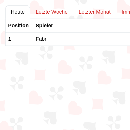
Heute
Letzte Woche
Letzter Monat
Im
Position
Spieler
1
Fabr