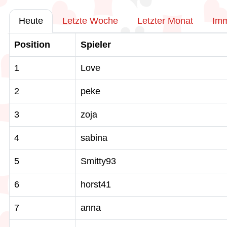
Heute
Letzte Woche
Letzter Monat
Im
Position
Spieler
1
Love
2
peke
3
zoja
4
sabina
5
Smitty93
6
horst41
7
anna