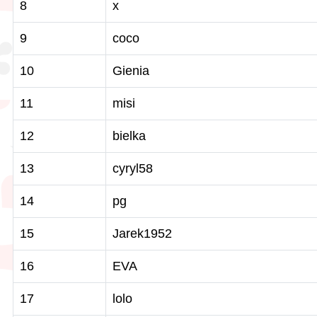
8
x
9
coco
10
Gienia
11
misi
12
bielka
13
cyryl58
14
pg
15
Jarek1952
16
EVA
17
lolo